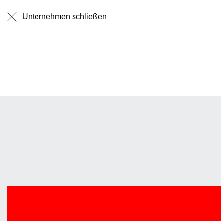
Revolution
Der ältes
der Welt 
Stein, dünn wie
Unternehmen
schließen
Maßstäbe
Papier