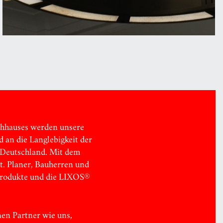
chhauses werden unsere
 an die Langlebigkeit der
n Deutschland. Mit dem
t. Planer, Bauherren und
 Produkte und die LIXOS®
nen Partner wie uns,