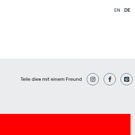
Innovationstreiber
Wenn aus Ideen
der
Neues wird
EN
DE
Natursteinbranche
Teile dies mit einem Freund