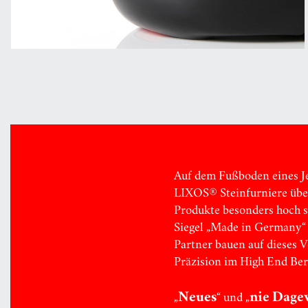
Auf dem Fußboden eines Je
LIXOS® Steinfurniere übera
Produkte besonders hoch si
Siegel „Made in Germany“ 
Partner bauen auf dieses 
Präzision im High End Ber
Neues
nie Dage
„
“ und „