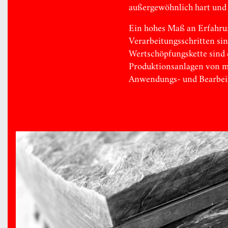
außergewöhnlich hart und 
Ein hohes Maß an Erfahru
Verarbeitungsschritten si
Wertschöpfungskette sind 
Produktionsanlagen von mo
Anwendungs- und Bearbeitu