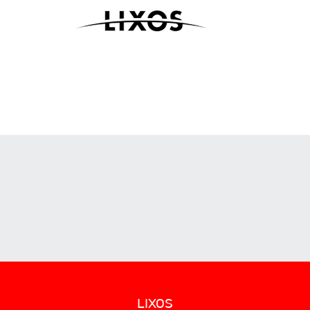
te Rohstoff
Hightech und
setzt neue
Handwerk perfekt
synchronisiert
LIXOS