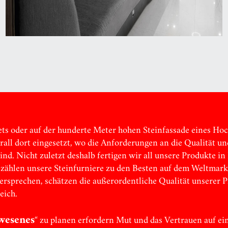
ts oder auf der hunderte Meter hohen Steinfassade eines Ho
ll dort eingesetzt, wo die Anforderungen an die Qualität und
nd. Nicht zuletzt deshalb fertigen wir all unsere Produkte i
zählen unsere Steinfurniere zu den Besten auf dem Weltmark
Versprechen, schätzen die außerordentliche Qualität unserer
eich.
wesenes
“ zu planen erfordern Mut und das Vertrauen auf ei