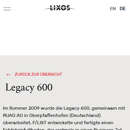
Applikationen &
Flugzeuge &
Architektur
EN
DE
Designelemente
Yachten
ZURÜCK ZUR ÜBERSICHT
Legacy 600
Im Sommer 2009 wurde die Legacy 600, gemeinsam mit
RUAG AG in Oberpfaffenhofen (Deutschland)
überarbeitet. F/LIST entwickelte und fertigte einen
Echtsteinfußboden, der erstmals in einen Business Jet